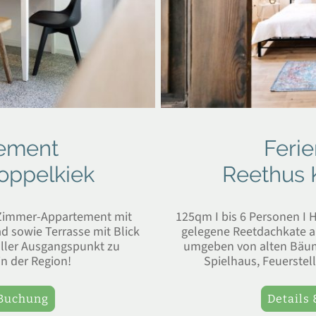
tement
Feri
oppelkiek
Reethus 
1-Zimmer-Appartement mit
125qm I bis 6 Personen I 
 sowie Terrasse mit Blick
gelegene Reetdachkate a
oller Ausgangspunkt zu
umgeben von alten Bäum
in der Region!
Spielhaus, Feuerstell
 Buchung
Details