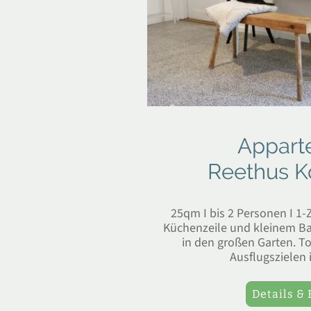
Appar
Reethus K
25qm I bis 2 Personen I 
Küchenzeile und kleinem Bad
in den großen Garten. T
Ausflugszielen 
Details &