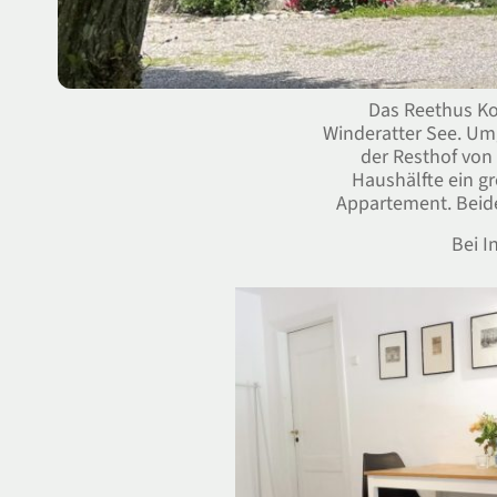
Das Reethus Ko
Winderatter See. U
der Resthof von
Haushälfte ein g
Appartement. Beide
Bei I